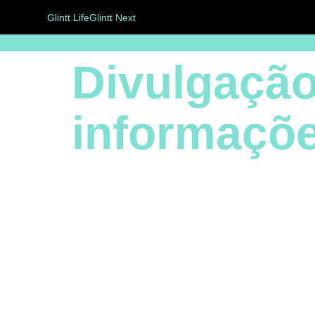
Glintt Life
Glintt Next
Divulgação
informaçõe