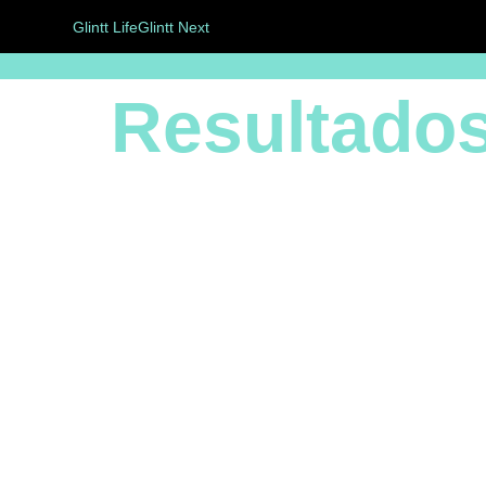
Glintt Life
Glintt Next
Resultado