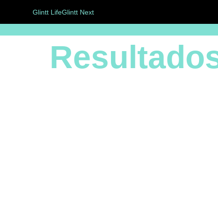
Glintt Life
Glintt Next
Resultado