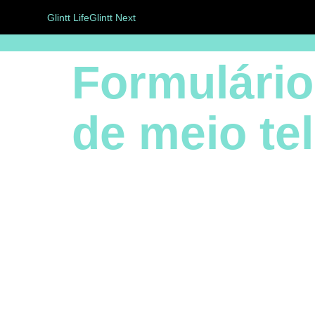
Glintt Life
Glintt Next
Formulário
de meio te