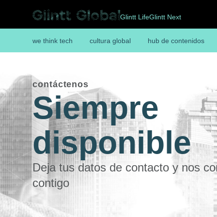
Glintt Life
Glintt Next
we think tech
cultura global
hub de contenidos
contáctenos
Siempre
disponible
Deja tus datos de contacto y nos 
contigo