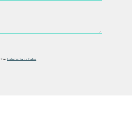
sobre
Tratamiento de Datos
.
Descub
la empr