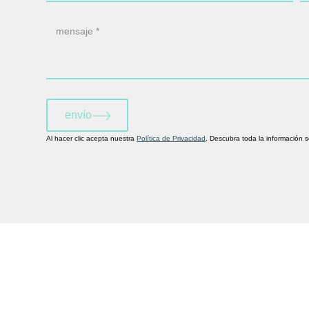
envío
Al hacer clic acepta nuestra
Política de Privacidad
. Descubra toda la información 
Descubre nuestra marca
hermana, la consultora