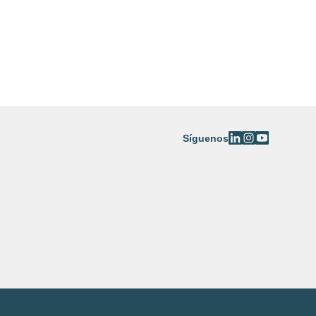
ia en España
life
Síguenos