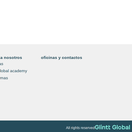
ocios
sanitar
visita glintt 
 a nosotros
oficinas y contactos
as
 global academy
amas
All rights reserved