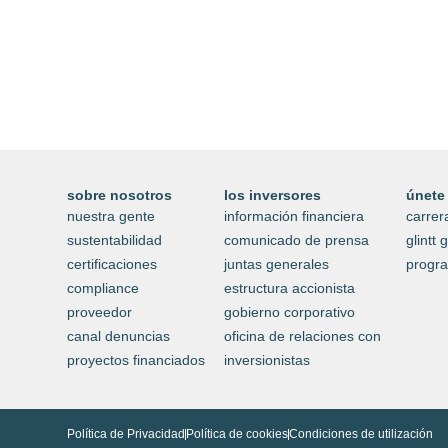
tecnológica de nuevos neg
visita glintt next
sobre nosotros
los inversores
únete
nuestra gente
información financiera
carrer
sustentabilidad
comunicado de prensa
glintt
certificaciones
juntas generales
progr
compliance
estructura accionista
proveedor
gobierno corporativo
canal denuncias
oficina de relaciones con
proyectos financiados
inversionistas
Política de Privacidad
Política de cookies
Condiciones de utilización