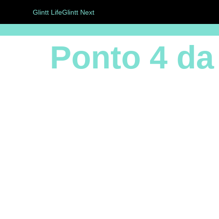
Glintt Life
Glintt Next
Ponto 4 da