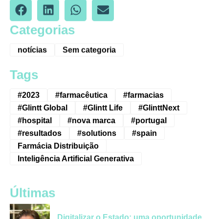
Categorias
notícias
Sem categoria
Tags
#2023
#farmacêutica
#farmacias
#Glintt Global
#Glintt Life
#GlinttNext
#hospital
#nova marca
#portugal
#resultados
#solutions
#spain
Farmácia Distribuição
Inteligência Artificial Generativa
Últimas