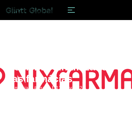
notícias
O Verifactu será um
elemento dinamizador
nas farmácias
#farmacias
,
#spain
11 Nov 2025