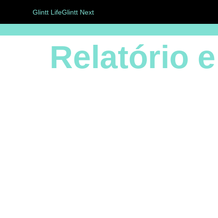
Glintt Life
Glintt Next
Relatório 