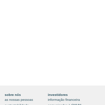
nossa submarca líder ibérica
em healthtech
visite glintt life
Descubra a Glintt Next, a
submarca de consultoria
tecnológica multissetorial
visite glintt next
sobre nós
investidores
as nossas pessoas
informação financeira