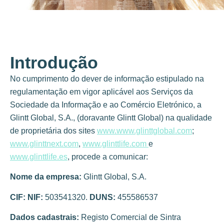
Introdução
No cumprimento do dever de informação estipulado na
regulamentação em vigor aplicável aos Serviços da
Sociedade da Informação e ao Comércio Eletrónico, a
Glintt Global, S.A., (doravante Glintt Global) na qualidade
de proprietária dos sites
www.www.glinttglobal.com
;
www.glinttnext.com
,
www.glinttlife.com
e
www.glinttlife.es
, procede a comunicar:
Nome da empresa:
Glintt Global, S.A.
CIF: NIF:
503541320.
DUNS:
455586537
Dados cadastrais:
Registo Comercial de Sintra