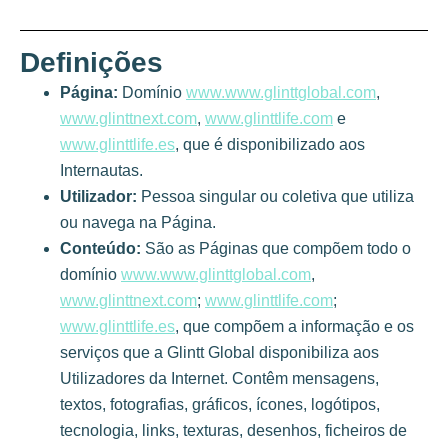
Definições
Página:
Domínio
www.www.glinttglobal.com
,
www.glinttnext.com
,
www.glinttlife.com
e
www.glinttlife.es
, que é disponibilizado aos
Internautas.
Utilizador:
Pessoa singular ou coletiva que utiliza
ou navega na Página.
Conteúdo:
São as Páginas que compõem todo o
domínio
www.www.glinttglobal.com
,
www.glinttnext.com
;
www.glinttlife.com
;
www.glinttlife.es
, que compõem a informação e os
serviços que a Glintt Global disponibiliza aos
Utilizadores da Internet. Contêm mensagens,
textos, fotografias, gráficos, ícones, logótipos,
tecnologia, links, texturas, desenhos, ficheiros de