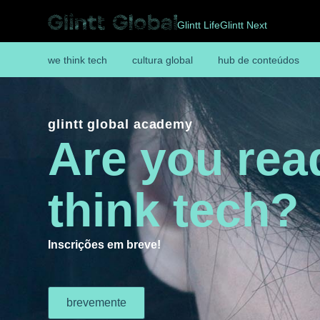
Glintt Life
Glintt Next
we think tech
cultura global
hub de conteúdos
glintt global academy
Are you rea
think tech?
Inscrições em breve!
brevemente