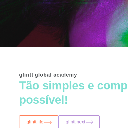
glintt global academy
Tão simples e comp
possível!
glintt life
glintt next