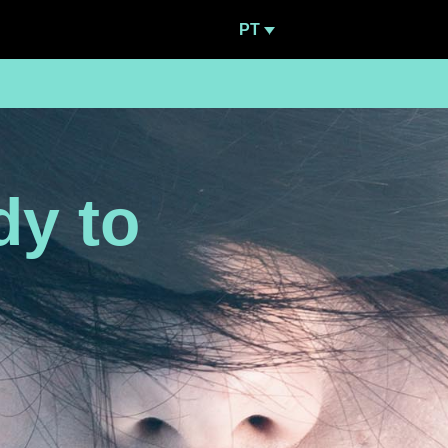
PT
dy to