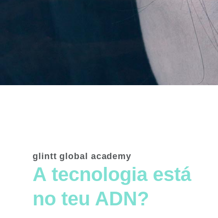
glintt global academy
A tecnologia está
no teu ADN?