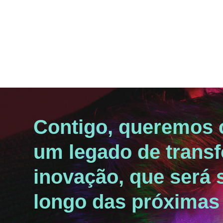
Contigo, queremos 
um legado de trans
inovação, que será 
longo das próximas