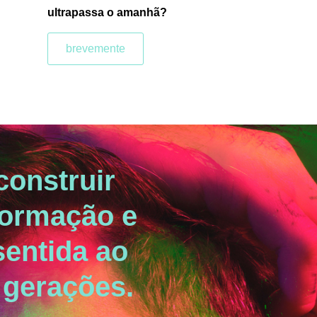
ultrapassa o amanhã?
brevemente
construir
formação e
sentida ao
 gerações.