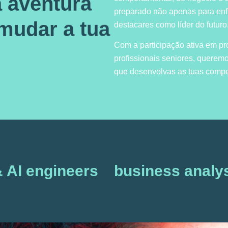
 aventura
preparado não apenas para enfr
mudar a tua
destacares como líder do futuro
Com a participação ativa em p
profissionais seniores, querem
que desenvolvas as tuas compet
& AI engineers
business analy