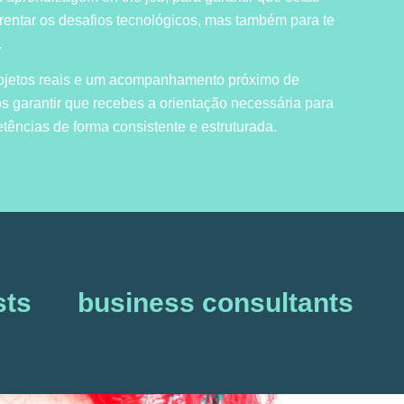
entar os desafios tecnológicos, mas também para te
.
rojetos reais e um acompanhamento próximo de
os garantir que recebes a orientação necessária para
ências de forma consistente e estruturada.
sts
business consultants