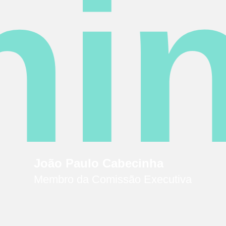
hin
João Paulo Cabecinha
Membro da Comissão Executiva