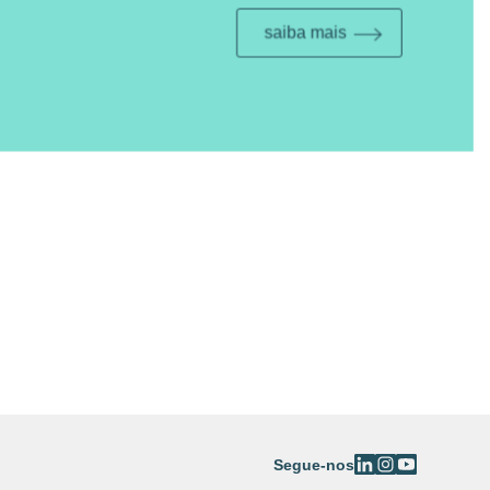
t best
represents me |
ts me |
saiba mais
get in
⟶
touch
get in
⟶
touch
n
⟶
h
a as nossas pessoas na
Next
 next
Segue-nos