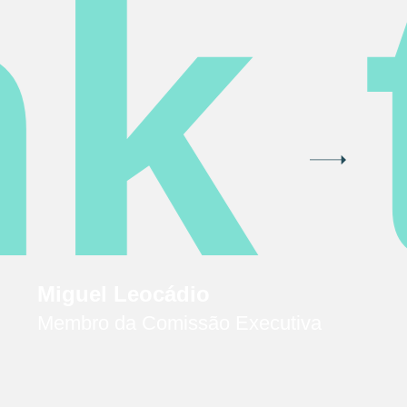
k 
Miguel Leocádio
Membro da Comissão Executiva