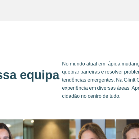
No mundo atual em rápida mudança
ssa equipa
quebrar barreiras e resolver pro
tendências emergentes. Na Glintt 
experiência em diversas áreas. Ap
cidadão no centro de tudo.
ria Silva
Name |
Augusto
Name |
Tiago Pinto
Name |
J
Carlos
Martins