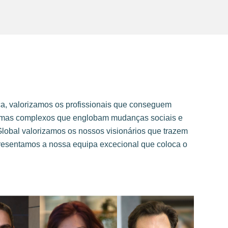
, valorizamos os profissionais que conseguem
blemas complexos que englobam mudanças sociais e
Global valorizamos os nossos visionários que trazem
resentamos a nossa equipa excecional que coloca o
oana
Name |
José Faria
Name |
Ana Lopes