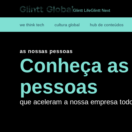
Glintt Life
Glintt Next
we think tech
cultura global
hub de conteúdos
as nossas pessoas
Conheça as
pessoas
que aceleram a nossa empresa todo