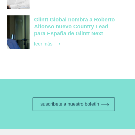
Glintt Global nombra a Roberto
Alfonso nuevo Country Lead
para España de Glintt Next
leer más ⟶
suscríbete a nuestro boletín