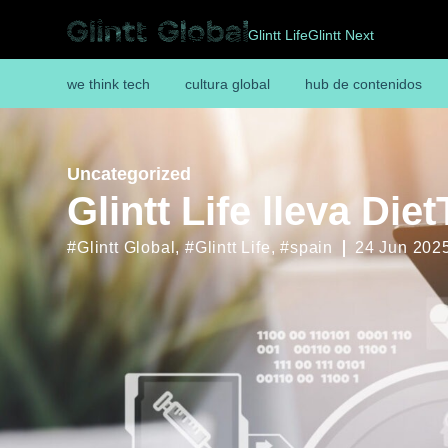
Glintt Life
Glintt Next
we think tech
cultura global
hub de contenidos
Uncategorized
Glintt Life lleva Die
#Glintt Global
,
#Glintt Life
,
#spain
24 Jun 202