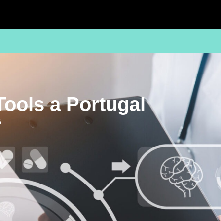
tTools a Portugal
5