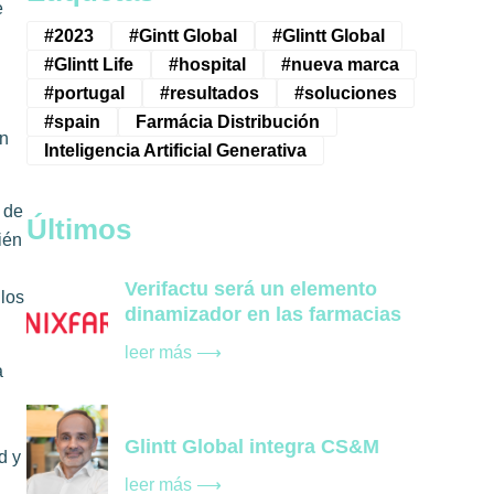
e
#2023
#Gintt Global
#Glintt Global
#Glintt Life
#hospital
#nueva marca
#portugal
#resultados
#soluciones
#spain
Farmácia Distribución
en
Inteligencia Artificial Generativa
 de
Últimos
ién
Verifactu será un elemento
 los
dinamizador en las farmacias
leer más ⟶
a
Glintt Global integra CS&M
d y
leer más ⟶