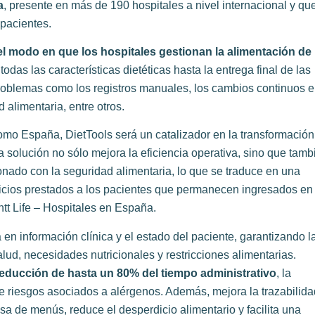
a
, presente en más de 190 hospitales a nivel internacional y qu
pacientes.
el modo en que los hospitales gestionan la alimentación de
odas las características dietéticas hasta la entrega final de las
problemas como los registros manuales, los cambios continuos 
d alimentaria, entre otros.
omo España, DietTools será un catalizador en la transformación
ta solución no sólo mejora la eficiencia operativa, sino que tamb
nado con la seguridad alimentaria, lo que se traduce en una
rvicios prestados a los pacientes que permanecen ingresados en
intt Life – Hospitales en España.
en información clínica y el estado del paciente, garantizando l
ud, necesidades nutricionales y restricciones alimentarias.
reducción de hasta un 80% del tiempo administrativo
, la
 de riesgos asociados a alérgenos. Además, mejora la trazabilida
isa de menús, reduce el desperdicio alimentario y facilita una