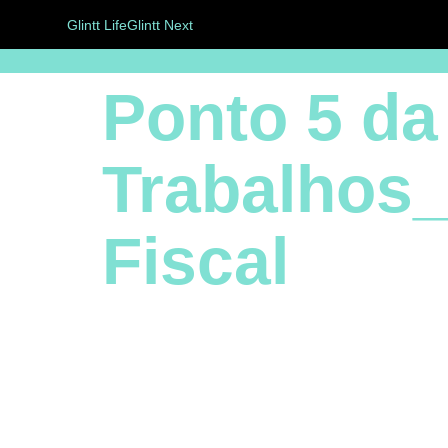
Glintt Life
Glintt Next
Ponto 5 d
Trabalhos
Fiscal