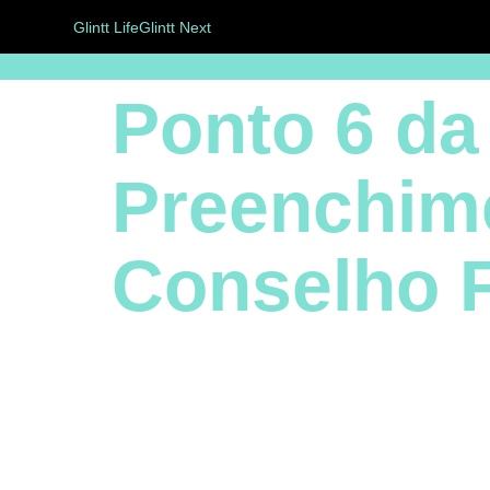
Glintt Life
Glintt Next
Ponto 6 da
Preenchim
Conselho F