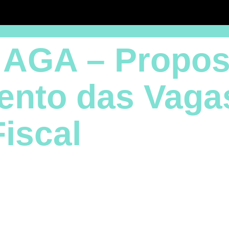
 AGA – Propos
ento das Vaga
iscal