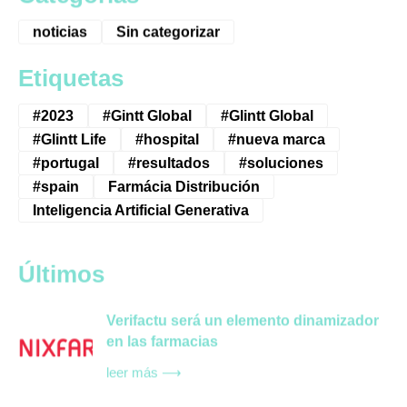
noticias
Sin categorizar
Etiquetas
#2023
#Gintt Global
#Glintt Global
#Glintt Life
#hospital
#nueva marca
#portugal
#resultados
#soluciones
#spain
Farmácia Distribución
Inteligencia Artificial Generativa
Últimos
Verifactu será un elemento dinamizador
en las farmacias
leer más ⟶