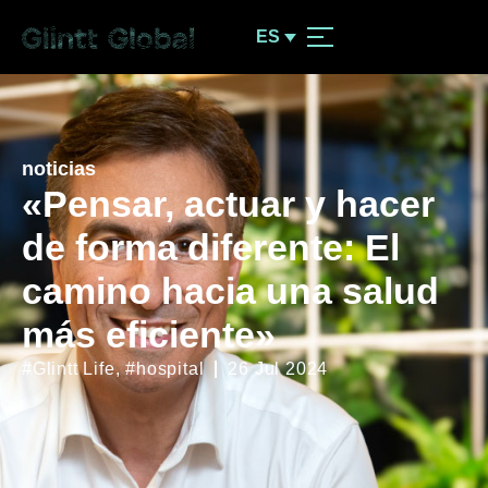
ES
noticias
«Pensar, actuar y hacer
de forma diferente: El
camino hacia una salud
más eficiente»
#Glintt Life
,
#hospital
26 Jul 2024