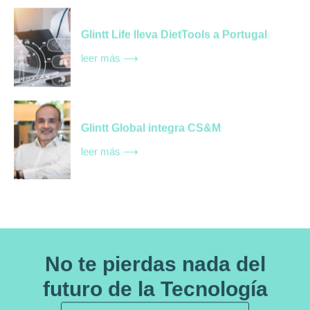
Glintt Life lleva DietTools a Portugal
leer más ⟶
Glintt Global integra CS&M
leer más ⟶
No te pierdas nada del
futuro de la Tecnología