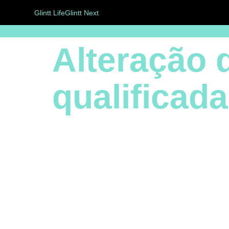
Glintt Life
Glintt Next
Alteração 
qualificada