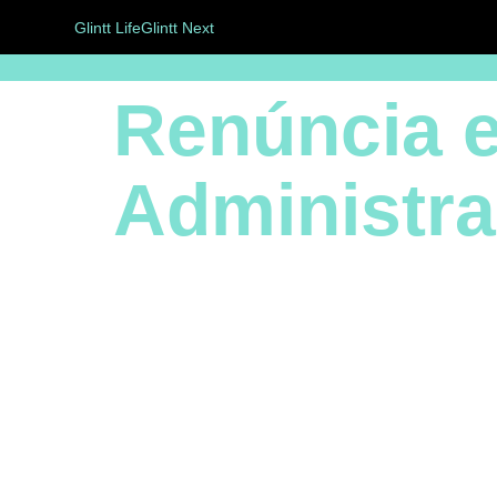
Glintt Life
Glintt Next
Renúncia e
Administr