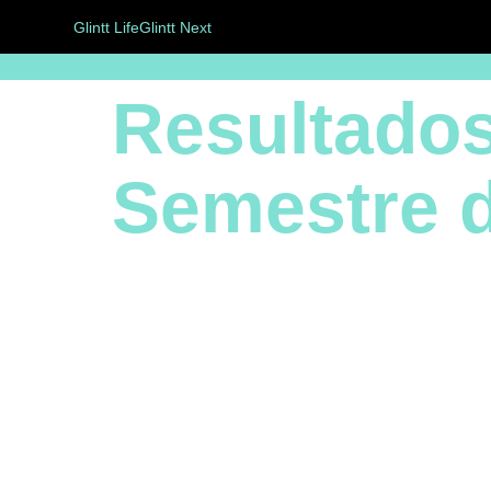
Glintt Life
Glintt Next
Resultados
Semestre 