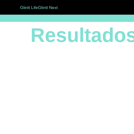
Glintt Life
Glintt Next
Resultado